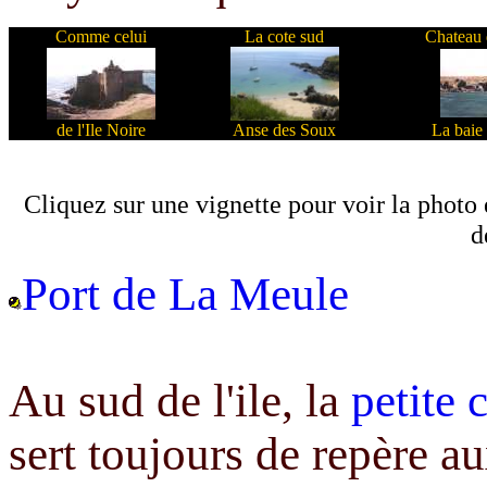
Comme celui
La cote sud
Chateau
de l'Ile Noire
Anse des Soux
La baie
Cliquez sur une vignette pour voir la photo 
d
Port de La Meule
Au sud de l'ile, la
petite 
sert toujours de repère a