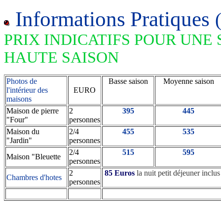
Informations
Pratiques
PRIX INDICATIFS POUR UNE
HAUTE SAISON
Photos de
Basse saison
Moyenne saison
l'intérieur des
EURO
maisons
Maison de pierre
2
395
445
"Four"
personnes
Maison du
2/4
455
535
"Jardin"
personnes
2/4
515
595
Maison "Bleuette
personnes
2
85 Euros
la nuit petit déjeuner inclus
Chambres d'hotes
personnes