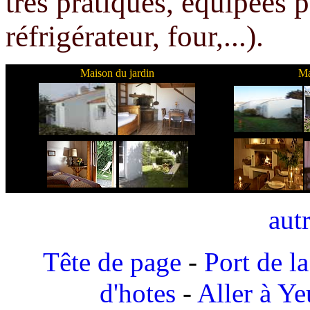
trés pratiques, équipées p
réfrigérateur, four,...).
Maison du jardin
Ma
aut
Tête de page
-
Port de l
d'hotes
-
Aller à Ye