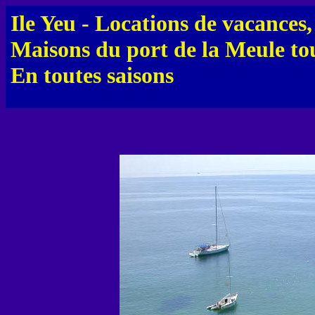
Ile Yeu - Locations de vacances
Maisons du port de la Meule to
En toutes saisons